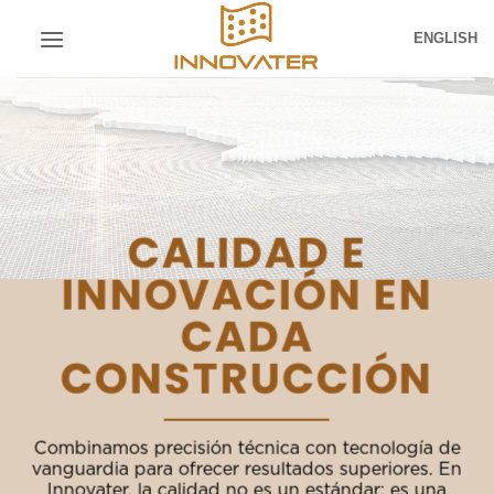
Skip
ENGLISH
to
content
CALIDAD E
INNOVACIÓN EN
CADA
CONSTRUCCIÓN
Combinamos precisión técnica con tecnología de
vanguardia para ofrecer resultados superiores. En
Innovater, la calidad no es un estándar: es una